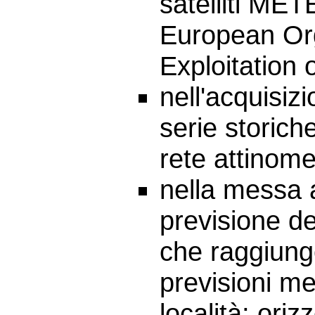
satelliti ME
European Org
Exploitation 
nell'acquisiz
serie storich
rete attinome
nella messa 
previsione de
che raggiunge
previsioni me
località; oriz