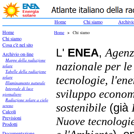
Home
Chi siamo
Archivi
Home
>
Home
Chi siamo
Chi siamo
Cosa c'è nel sito
L'
ENEA
,
Agenz
Archivio on-line
Mappe della radiazione
nazionale per le
solare
Tabelle della radiazione
tecnologie, l'ene
solare
Illuminamento naturale
Integrale di luce
sviluppo econo
giornaliero
Radiazione solare a cielo
sostenibile
(già
sereno
Calcoli
Previsioni
Nuove tecnologie
Prodotti
Documentazione