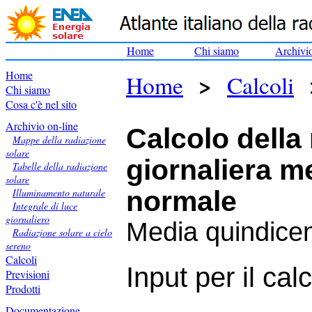
Home
Chi siamo
Archivi
Home
>
Home
Calcoli
Chi siamo
Cosa c'è nel sito
Archivio on-line
Calcolo della
Mappe della radiazione
solare
giornaliera m
Tabelle della radiazione
solare
normale
Illuminamento naturale
Integrale di luce
giornaliero
Media quindice
Radiazione solare a cielo
sereno
Calcoli
Input per il cal
Previsioni
Prodotti
Documentazione