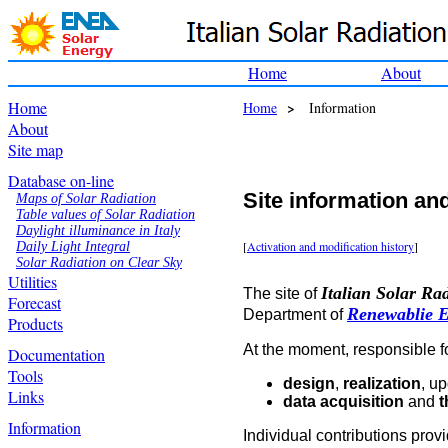
Home
About
Home
>
Home
Information
About
Site map
Database on-line
Site information and
Maps of Solar Radiation
Table values of Solar Radiation
Daylight illuminance in Italy
[
Activation and modification history
]
Daily Light Integral
Solar Radiation on Clear Sky
Utilities
Italian Solar Rad
The site of
Forecast
Renewablie E
Department of
Products
At the moment, responsible fo
Documentation
Tools
design
,
realization
, u
Links
data acquisition
and
t
Information
Individual contributions prov