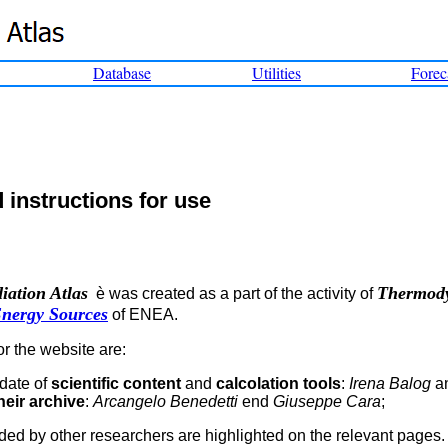
Database
Utilities
Forec
 instructions for use
iation Atlas
Thermody
è was created as a part of the activity of
nergy Sources
of ENEA.
r the website are:
pdate of
scientific content
and
calcolation tools
:
Irena Balog
a
heir archive
:
Arcangelo Benedetti
end
Giuseppe Cara
;
ided by other researchers are highlighted on the relevant pages.