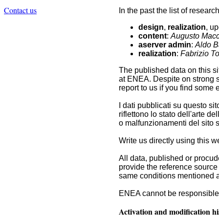
Contact us
In the past the list of resea
design
,
realization
, u
content
:
Augusto Macc
aserver admin
:
Aldo Ba
realization
:
Fabrizio To
The published data on this si
at ENEA. Despite on strong sc
report to us if you find some
I dati pubblicati su questo si
riflettono lo stato dell'arte d
o malfunzionamenti del sito
Write us directly using this 
All data, published or procude
provide the reference source of
same conditions mentioned 
ENEA cannot be responsible f
Activation and modification hi