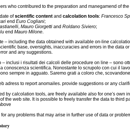
rchers who contribured to the preparation and manegamend of the 
pdate of
scientific content
and
calcolation tools
:
Francesco Spi
ari
end
Euro Cogliani
;
stianelli
,
Mauro Giorgetti
and
Roldano Siviero
;
lu
end
Mauro Milone
.
te – including the data obtained with available on-line calcolati
ientific base, oversights, inaccuracies and errors in the data or
 error and any suggestions.
to – inclusi i risultati dei calcoli delle procedure on line – sono
ella conoscenza scientifica. Nonostante lo scrupolo con cui il lavor
 sono sempre in agguato. Saremo grati a coloro che, scovandone
web adress to report anomailes. provide suggestions or
any clari
d by calcolation tools, are freely available also for one's own ins
 the web site. It is possible to freely transfer the data to third 
above
or any problems that may arise in further use of data or proble
story