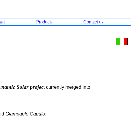
ast
Products
Contact us
namic Solar projec
, currently merged into
nd
Giampaolo Caputo
;