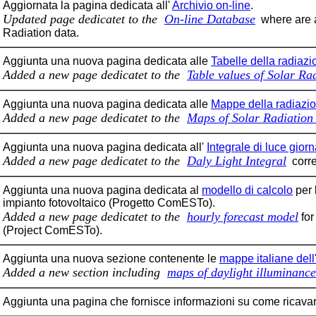
Aggiornata la pagina dedicata all'
Archivio on-line
.
Updated page dedicatet to the
On-line Database
where are a
Radiation data.
Aggiunta una nuova pagina dedicata alle
Tabelle della radiazi
Added a new page dedicatet to the
Table values of Solar Ra
Aggiunta una nuova pagina dedicata alle
Mappe della radiazion
Added a new page dedicatet to the
Maps of Solar Radiation 
Aggiunta una nuova pagina dedicata all'
Integrale di luce giorn
Added a new page dedicatet to the
Daly Light Integral
correl
Aggiunta una nuova pagina dedicata al
modello di calcolo
per 
impianto fotovoltaico (Progetto ComESTo).
Added a new page dedicatet to the
hourly forecast model
for
(Project ComESTo).
Aggiunta una nuova sezione contenente le
mappe italiane dell
Added a new section including
maps of daylight illuminance 
Aggiunta una pagina che fornisce informazioni su come ricava