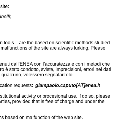
site:
nelli
;
on tools – are the based on scientific methods studied
 malfunctions of the site are always lurking. Please
 ottenuti dall'ENEA con l'accuratezza e con i metodi che
o è stato condotto, sviste, imprecisioni, errori nei dati
 qualcuno, volessero segnalarcelo.
fication requests:
giampaolo.caputo[AT]enea.it
titutional activity or procesional use. If do so, please
parties, provided that is free of charge and under the
ms based on malfunction of the web site.