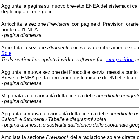
Aggiunta la pagina sul nuovo brevetto ENEA del sistema di ca
degli impianti energetici
Arricchita la sezione
Previsioni
con pagine di
Previsioni orari
punto dall'ENEA
- pagina dismessa
Arricchita la sezione
Strumenti
con software (liberamente scaric
Sole
.
Tools section has updated with a software for
sun position
c
Aggiunta la nuova sezione dei
Prodotti e servizi
messi a punto d
Brevetto ENEA
per la correzione delle misure di DNI effettuat
- pagina dismessa
Migliorata la funzionalità della ricerca delle
coordinate geograf
- pagina dismessa
Aggiunta la nuova funzionalità della ricerca delle
coordinate g
Calcoli
e
Strumenti / Tabelle e diagrammi solari
- pagina dismessa e sostituita dall'elenco delle coordinate geogra
Ampliata la sezione
Previsioni
della radiazione solare diretta 