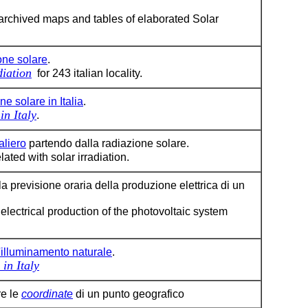
rchived maps and tables of elaborated Solar
one solare
.
diation
for 243 italian locality.
e solare in Italia
.
in Italy
.
aliero
partendo dalla radiazione solare.
ated with solar irradiation.
la previsione oraria della produzione elettrica di un
 electrical production of the photovoltaic system
'illuminamento naturale
.
in Italy
re le
coordinate
di un punto geografico