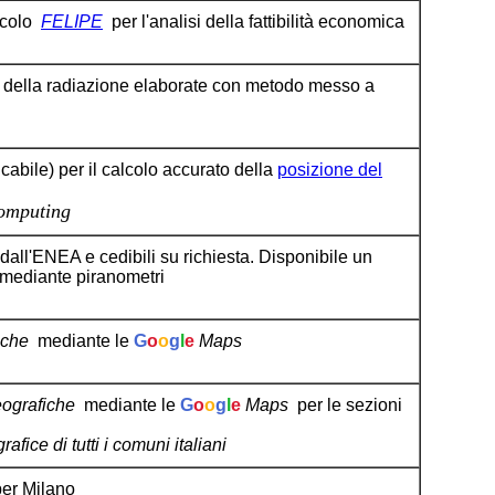
lcolo
FELIPE
per l'analisi della fattibilità economica
e della radiazione elaborate con metodo messo a
abile) per il calcolo accurato della
posizione del
omputing
all'ENEA e cedibili su richiesta. Disponibile un
e mediante piranometri
iche
mediante le
G
o
o
g
l
e
Maps
eografiche
mediante le
G
o
o
g
l
e
Maps
per le sezioni
fice di tutti i comuni italiani
per
Milano